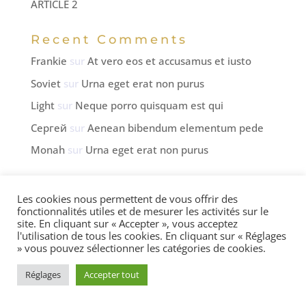
ARTICLE 2
Recent Comments
Frankie
sur
At vero eos et accusamus et iusto
Soviet
sur
Urna eget erat non purus
Light
sur
Neque porro quisquam est qui
Сергей
sur
Aenean bibendum elementum pede
Monah
sur
Urna eget erat non purus
Les cookies nous permettent de vous offrir des
fonctionnalités utiles et de mesurer les activités sur le
Copyright © 2021-2026 OutSiders Sàrl - Tous
site. En cliquant sur « Accepter », vous acceptez
droits réservés.
l'utilisation de tous les cookies. En cliquant sur « Réglages
» vous pouvez sélectionner les catégories de cookies.
Conditions générales
Réglages
Accepter tout