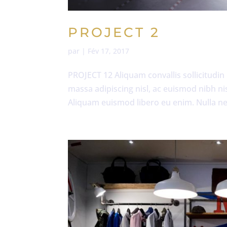
PROJECT 2
par
|
Fév 17, 2017
PROJECT 12 Aliquam convallis sollicitudin
massa adipiscing nisl, ac euismod nibh ni
Aliquam euismod libero eu enim. Nulla nec 