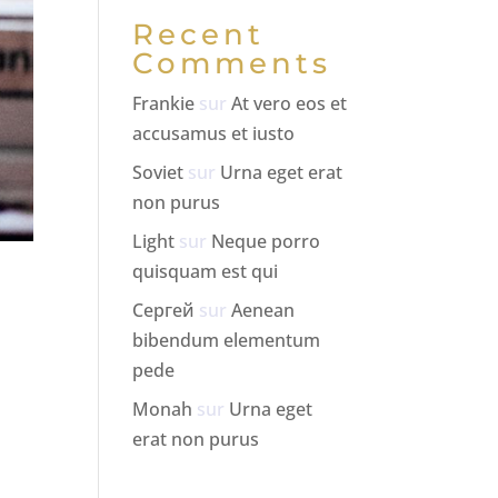
Recent
Comments
Frankie
sur
At vero eos et
accusamus et iusto
Soviet
sur
Urna eget erat
non purus
Light
sur
Neque porro
quisquam est qui
Сергей
sur
Aenean
bibendum elementum
pede
Monah
sur
Urna eget
erat non purus