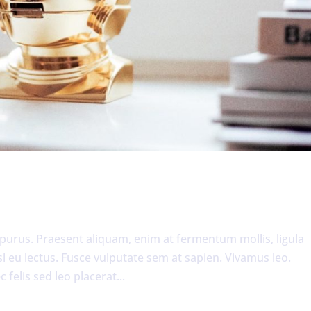
 purus. Praesent aliquam, enim at fermentum mollis, ligula
sl eu lectus. Fusce vulputate sem at sapien. Vivamus leo.
felis sed leo placerat...