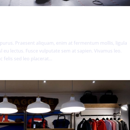
 purus. Praesent aliquam, enim at fermentum mollis, ligula
sl eu lectus. Fusce vulputate sem at sapien. Vivamus leo.
felis sed leo placerat...