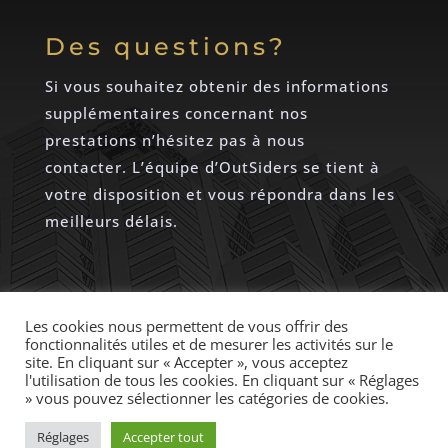
Des questions?
Si vous souhaitez obtenir des informations
supplémentaires concernant nos
prestations n’hésitez pas à nous
contacter. L’équipe d’OutSiders se tient à
votre disposition et vous répondra dans les
meilleurs délais.
CONTACTEZ-NOUS
Les cookies nous permettent de vous offrir des
fonctionnalités utiles et de mesurer les activités sur le
site. En cliquant sur « Accepter », vous acceptez
l'utilisation de tous les cookies. En cliquant sur « Réglages
» vous pouvez sélectionner les catégories de cookies.
Copyright © 2021-2026 OutSiders Sàrl - Tous
droits réservés.
Réglages
Accepter tout