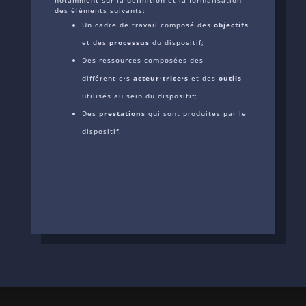
notamment sur la définition et la formalisation
des éléments suivants:
Un cadre de travail composé des
objectifs
et des
processus
du dispositif;
Des ressources composées des
différent·e·s
acteur·trice·s
et des
outils
utilisés au sein du dispositif;
Des
prestations
qui sont produites par le
dispositif.