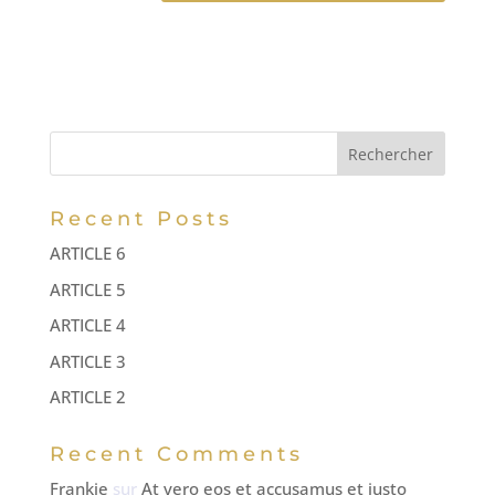
A
l
t
e
r
n
Rechercher
a
t
Recent Posts
i
ARTICLE 6
v
ARTICLE 5
e
:
ARTICLE 4
ARTICLE 3
ARTICLE 2
Recent Comments
Frankie
sur
At vero eos et accusamus et iusto