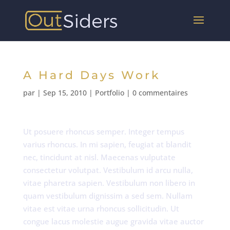
A Hard Days Work
par
|
Sep 15, 2010
|
Portfolio
|
0 commentaires
Ut posuere rhoncus semper. Integer tempus
varius rhoncus. In mi sapien, feugiat at blandit
nec, tincidunt at nisl. Maecenas vulputate
consectetur volutpat. Vestibulum id arcu nulla,
vitae pharetra sapien. Vestibulum non libero in
quam vestibulum dignissim a sed sem. Nullam
vitae est vitae urna rhoncus sollicitudin. Ut
congue lacus molestie augue gravida vitae auctor