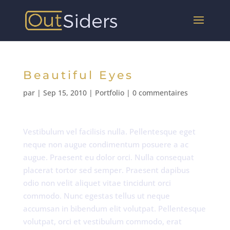
Beautiful Eyes
par
|
Sep 15, 2010
|
Portfolio
|
0 commentaires
Vestibulum vel facilisis nulla. Pellentesque eget
neque non augue condimentum posuere a ac
augue. Praesent eu dolor orci. Nulla consequat
placerat tortor sed semper. Praesent dapibus
odio non velit aliquet vitae tincidunt orci
commodo. Nunc egestas tellus ut neque
accumsan in bibendum elit volutpat. Pellentesque
volutpat, orci et vestibulum commodo, erat