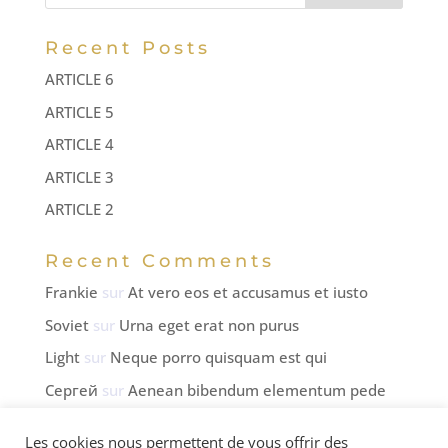
a
t
Recent Posts
i
ARTICLE 6
v
ARTICLE 5
e
:
ARTICLE 4
ARTICLE 3
ARTICLE 2
Recent Comments
Frankie
sur
At vero eos et accusamus et iusto
Soviet
sur
Urna eget erat non purus
Light
sur
Neque porro quisquam est qui
Сергей
sur
Aenean bibendum elementum pede
Monah
sur
Urna eget erat non purus
Les cookies nous permettent de vous offrir des