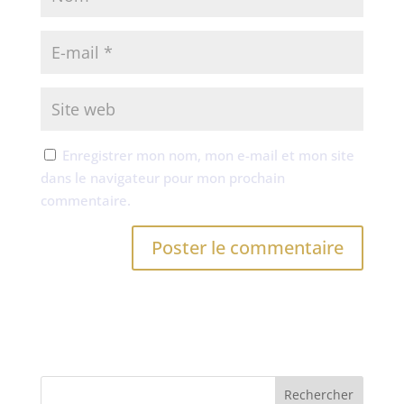
Enregistrer mon nom, mon e-mail et mon site
dans le navigateur pour mon prochain
commentaire.
A
l
t
e
r
n
Rechercher