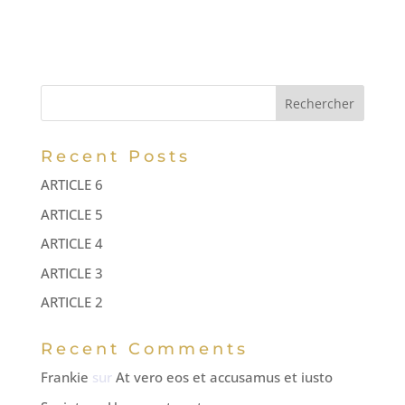
l
t
e
r
n
Rechercher
a
t
Recent Posts
i
ARTICLE 6
v
ARTICLE 5
e
:
ARTICLE 4
ARTICLE 3
ARTICLE 2
Recent Comments
Frankie
sur
At vero eos et accusamus et iusto