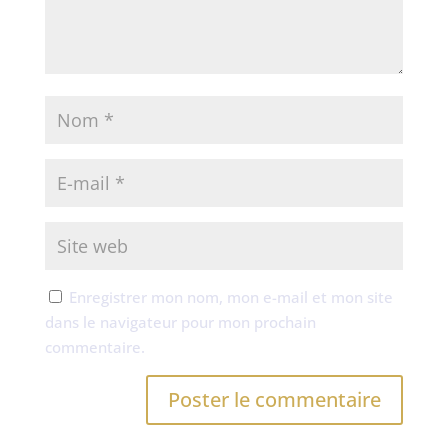
Enregistrer mon nom, mon e-mail et mon site
dans le navigateur pour mon prochain
commentaire.
A