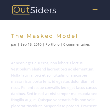
The Masked Model
par
|
Sep 15, 2010
|
Portfolio
|
0 commentaires
Aenean eget dui eros, non lobortis lectus.
Vestibulum eleifend laoreet orci ac elementum.
Nulla lacinia, orci et sollicitudin ullamcorper,
massa risus porta felis, id egestas dolor diam et
risus. Pellentesque convallis leo eget lacus cursus
dapibus. Sed in nisl at nisi semper malesuada sed
fringilla augue. Quisque venenatis felis non velit
placerat tincidunt. Suspendisse potenti. Praesent