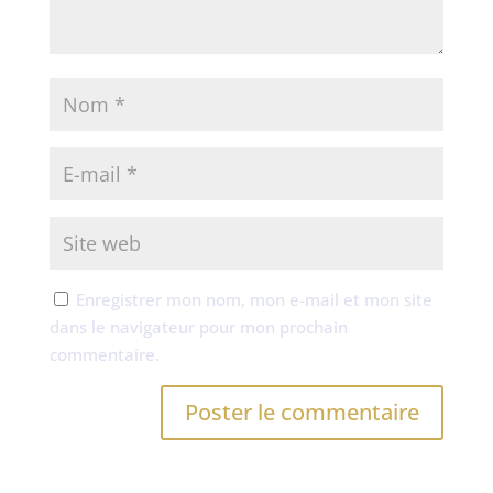
Enregistrer mon nom, mon e-mail et mon site
dans le navigateur pour mon prochain
commentaire.
A
l