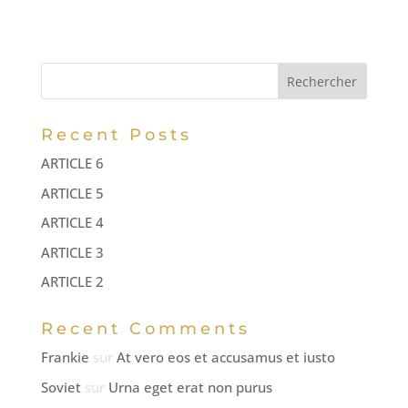
t
e
r
n
Rechercher
a
t
Recent Posts
i
ARTICLE 6
v
ARTICLE 5
e
:
ARTICLE 4
ARTICLE 3
ARTICLE 2
Recent Comments
Frankie
sur
At vero eos et accusamus et iusto
Soviet
sur
Urna eget erat non purus