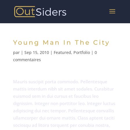
Young Man In The City
par
|
Sep 15, 2010
|
Featured
,
Portfolio
|
0
commentaires
Mauris suscipit porta commodo. Pellentesque
mattis interdum nibh sit amet sodales. Curabitur
euismod sem in dui cursus et faucibus leo
dignissim. Integer non porttitor leo. Integer luctus
adipiscing dui nec tempor. Pellentesque convallis
ullamcorper dui ornare mattis. Class aptent taciti
sociosqu ad litora torquent per conubia nostra,