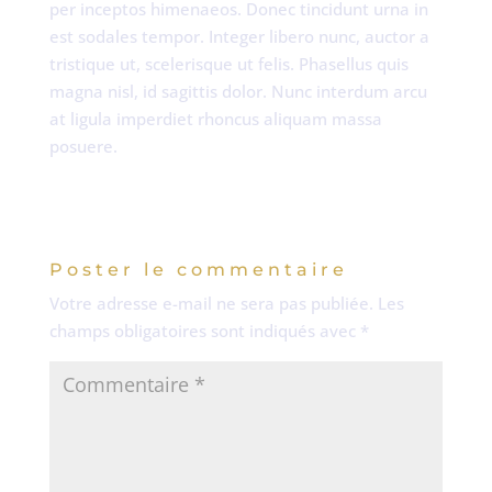
per inceptos himenaeos. Donec tincidunt urna in
est sodales tempor. Integer libero nunc, auctor a
tristique ut, scelerisque ut felis. Phasellus quis
magna nisl, id sagittis dolor. Nunc interdum arcu
at ligula imperdiet rhoncus aliquam massa
posuere.
Poster le commentaire
Votre adresse e-mail ne sera pas publiée.
Les
champs obligatoires sont indiqués avec
*